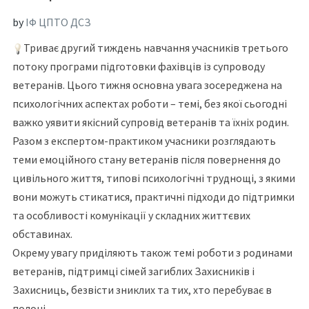
by
ІФ ЦПТО ДСЗ
Триває другий тиждень навчання учасників третього
потоку програми підготовки фахівців із супроводу
ветеранів. Цього тижня основна увага зосереджена на
психологічних аспектах роботи – темі, без якої сьогодні
важко уявити якісний супровід ветеранів та їхніх родин.
Разом з експертом-практиком учасники розглядають
теми емоційного стану ветеранів після повернення до
цивільного життя, типові психологічні труднощі, з якими
вони можуть стикатися, практичні підходи до підтримки
та особливості комунікації у складних життєвих
обставинах.
Окрему увагу приділяють також темі роботи з родинами
ветеранів, підтримці сімей загиблих Захисників і
Захисниць, безвісти зниклих та тих, хто перебуває в
полоні.