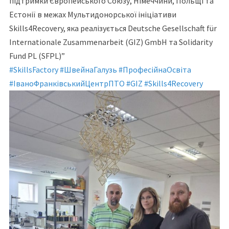
підтримки Європейського Союзу, Німеччини, Польщі та
Естонії в межах Мультидонорської ініціативи
Skills4Recovery, яка реалізується Deutsche Gesellschaft für
Internationale Zusammenarbeit (GIZ) GmbH та Solidarity
Fund PL (SFPL)”
#SkillsFactory
#ШвейнаГалузь
#ПрофесійнаОсвіта
#ІваноФранківськийЦентрПТО
#GIZ
#Skills4Recovery