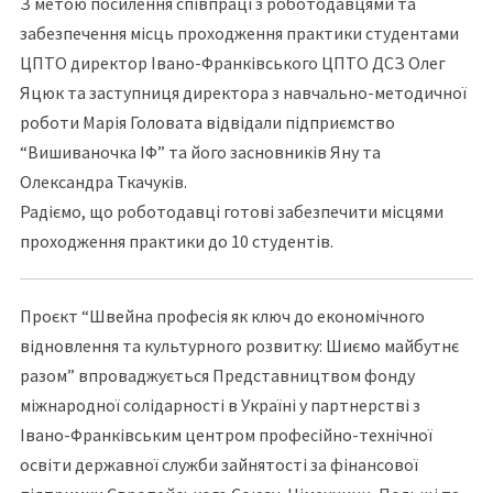
З метою посилення співпраці з роботодавцями та
забезпечення місць проходження практики студентами
ЦПТО директор Івано-Франківського ЦПТО ДСЗ Олег
Яцюк та заступниця директора з навчально-методичної
роботи Марія Головата відвідали підприємство
“Вишиваночка ІФ” та його засновників Яну та
Олександра Ткачуків.
Радіємо, що роботодавці готові забезпечити місцями
проходження практики до 10 студентів.
Проєкт “Швейна професія як ключ до економічного
відновлення та культурного розвитку: Шиємо майбутнє
разом” впроваджується Представництвом фонду
міжнародної солідарності в Україні у партнерстві з
Івано-Франківським центром професійно-технічної
освіти державної служби зайнятості за фінансової