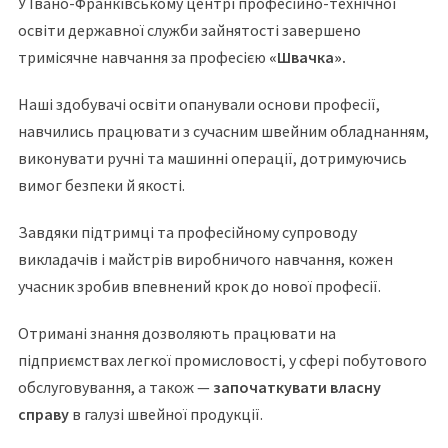
У Івано-Франківському центрі професійно-технічної
освіти державної служби зайнятості завершено
тримісячне навчання за професією
«Швачка».
Наші здобувачі освіти опанували основи професії,
навчились працювати з сучасним швейним обладнанням,
виконувати ручні та машинні операції, дотримуючись
вимог безпеки й якості.
Завдяки підтримці та професійному супроводу
викладачів і майстрів виробничого навчання, кожен
учасник зробив впевнений крок до нової професії.
Отримані знання дозволяють працювати на
підприємствах легкої промисловості, у сфері побутового
обслуговування, а також —
започаткувати власну
справу
в галузі швейної продукції.