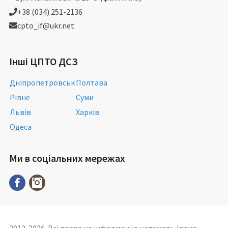
+38 (034) 251-2136
cpto_if@ukr.net
Інші ЦПТО ДСЗ
Дніпропетровськ
Полтава
Рівне
Суми
Львів
Харків
Одеса
Ми в соціальних мережах
2012-2026. Всі права на інформацію належать Івано-